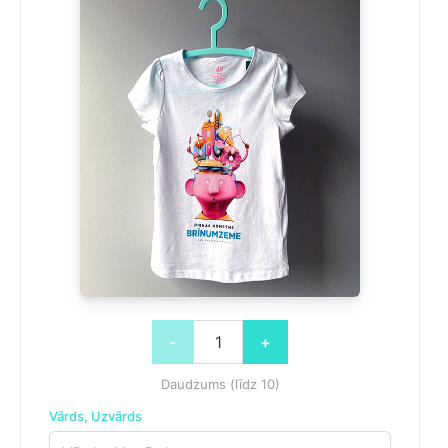
-
+
Daudzums (līdz 10)
Vārds, Uzvārds