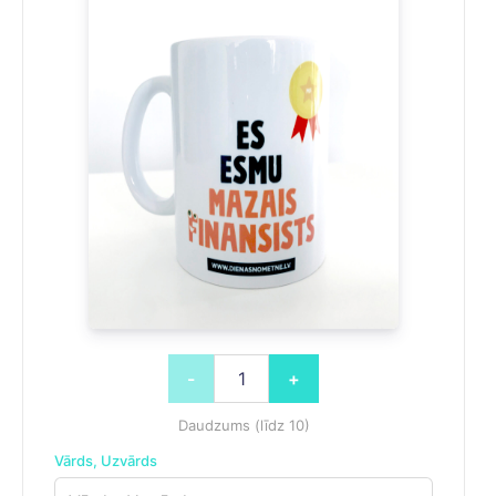
-
+
Daudzums (līdz 10)
Vārds, Uzvārds