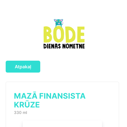
Atpakaļ
MAZĀ FINANSISTA
KRŪZE
330 ml