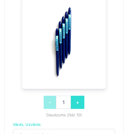
-
+
Daudzums (līdz 10)
Vārds, Uzvārds