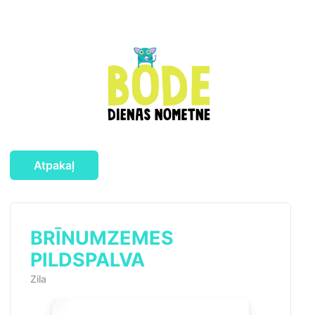
Atpakaļ
BRĪNUMZEMES
PILDSPALVA
Zila