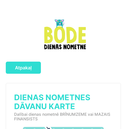
Atpakaļ
DIENAS NOMETNES
DĀVANU KARTE
Dalībai dienas nometnē BRĪNUMZEME vai MAZAIS
FINANSISTS