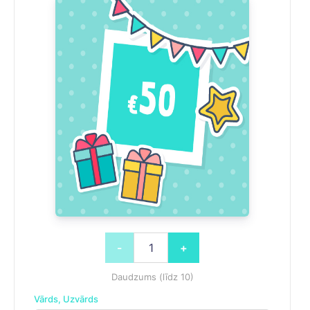
-
+
Daudzums (līdz 10)
Vārds, Uzvārds